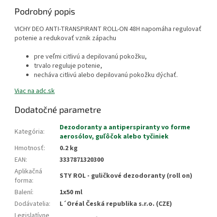
Podrobný popis
VICHY DEO ANTI-TRANSPIRANT ROLL-ON 48H napomáha regulovať
potenie a redukovať vznik zápachu
pre veľmi citlivú a depilovanú pokožku,
trvalo reguluje potenie,
necháva citlivú alebo depilovanú pokožku dýchať.
Viac na adc.sk
Dodatočné parametre
Dezodoranty a antiperspiranty vo forme
Kategória
:
aerosólov, guľôčok alebo tyčiniek
Hmotnosť
:
0.2 kg
EAN
:
3337871320300
Aplikačná
STY ROL - guličkové dezodoranty (roll on)
forma
:
Balení
:
1x50 ml
Dodávatelia
:
L´Oréal Česká republika s.r.o. (CZE)
Legislatívne