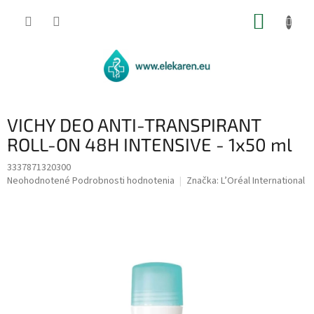
Prejsť
NÁKUP
na
obsah
KOŠÍK
VICHY DEO ANTI-TRANSPIRANT
ROLL-ON 48H INTENSIVE - 1x50 ml
3337871320300
Priemerné
Neohodnotené
Podrobnosti hodnotenia
Značka:
L’Oréal International
hodnotenie
produktu
je
0,0
z
5
hviezdičiek.