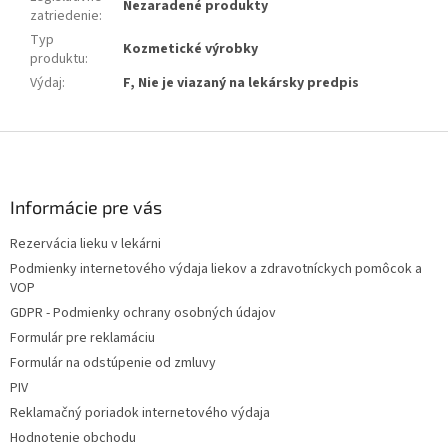
Nezaradené produkty
zatriedenie
:
Typ
Kozmetické výrobky
produktu
:
Výdaj
:
F, Nie je viazaný na lekársky predpis
Z
á
p
ä
Informácie pre vás
t
Rezervácia lieku v lekárni
i
Podmienky internetového výdaja liekov a zdravotníckych pomôcok a
e
VOP
GDPR - Podmienky ochrany osobných údajov
Formulár pre reklamáciu
Formulár na odstúpenie od zmluvy
PIV
Reklamačný poriadok internetového výdaja
Hodnotenie obchodu