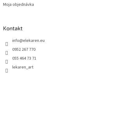
Moja objednávka
Kontakt
info
@
elekaren.eu
0952 267 770
055 464 73 71
lekaren_art