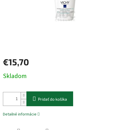
€15,70
Jednotková
Skladom
cena:
Pridať do košíka
Detailné informácie