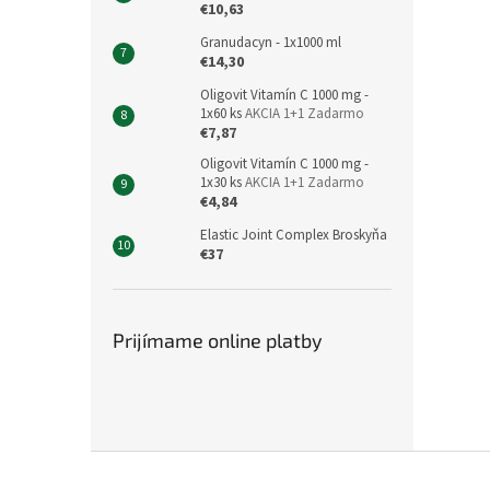
€10,63
Granudacyn - 1x1000 ml
€14,30
Oligovit Vitamín C 1000 mg -
1x60 ks
AKCIA 1+1 Zadarmo
€7,87
Oligovit Vitamín C 1000 mg -
1x30 ks
AKCIA 1+1 Zadarmo
€4,84
Elastic Joint Complex Broskyňa
€37
Prijímame online platby
Z
á