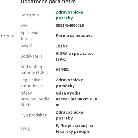
Dodatočné parametre
Zdravotnícke
Kategória
:
potreby
EAN
:
8591454000019
Aplikačná
rekrytie
Forma sa neudáva
forma
:
Balení
:
1x1 ks
VIDRA a spol. s.r.o.
Dodávatelia
:
(SVK)
Kód štátnej
A74481
autority (ŠÚKL)
:
Legislatívne
Zdravotnícke
zatriedenie
:
pomôcky
Názov
Gáza v rolke
produktu podľa
nesterilná 90 cm x 10
ŠÚKL
:
m
Zdravotnícke
Typ produktu
:
potreby
F, Nie je viazaný na
Výdaj
:
lekársky predpis