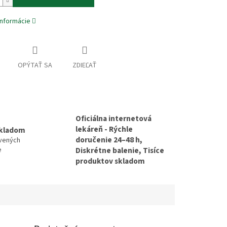
informácie
OPÝTAŤ SA
ZDIEĽAŤ
Oficiálna internetová
lekáreň - Rýchle
skladom
doručenie 24–48 h,
avených
e
Diskrétne balenie, Tisíce
produktov skladom