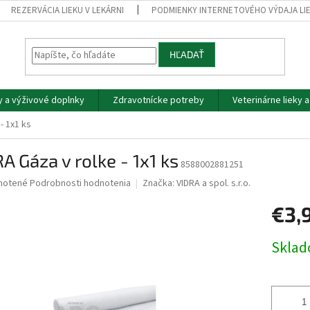
REZERVÁCIA LIEKU V LEKÁRNI
PODMIENKY INTERNETOVÉHO VÝDAJA LI
HĽADAŤ
y a výživové doplnky
Zdravotnícke potreby
Veterinárne lieky 
- 1x1 ks
A Gáza v rolke - 1x1 ks
8588002881251
né
notené
Podrobnosti hodnotenia
Značka:
VIDRA a spol. s.r.o.
nie
€3,
u
Jednotk
Skla
cena:
iek.