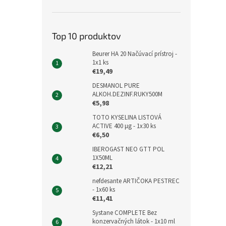
Top 10 produktov
Beurer HA 20 Načúvací prístroj -
1x1 ks
€19,49
DESMANOL PURE
ALKOH.DEZINF.RUKY500M
€5,98
TOTO KYSELINA LISTOVÁ
ACTIVE 400 μg - 1x30 ks
€6,50
IBEROGAST NEO GTT POL
1X50ML
€12,21
nefdesante ARTIČOKA PESTREC
- 1x60 ks
€11,41
Systane COMPLETE Bez
konzervačných látok - 1x10 ml