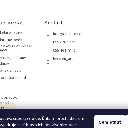
ie pre vás
Kontakt
ieku v lekárni
info
@
elekaren.eu
internetového
0952 267 770
ov a zdravotníckych
055 464 73 71
 VOP
mienky ochrany
lekaren_art
dajov
e reklamáciu
a odstúpenie od
 poriadok
ého výdaja
j za
 obchodu
návka
oužíva súbory cookie. Ďalším prechádzaním
ím v
Odmietnuť
yjadrujete súhlas s ich používaním. Viac