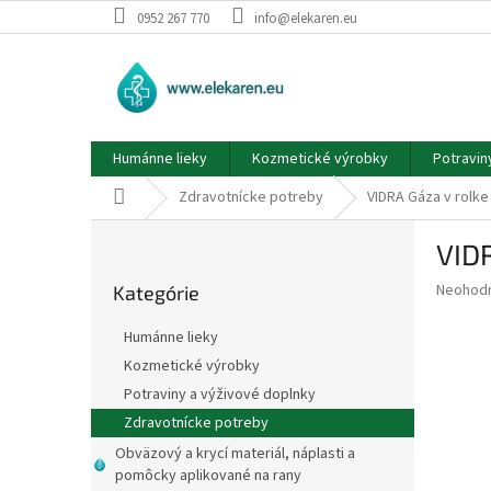
Prejsť
0952 267 770
info@elekaren.eu
na
obsah
Humánne lieky
Kozmetické výrobky
Potravin
Domov
Zdravotnícke potreby
VIDRA Gáza v rolke 
B
VIDR
o
Preskočiť
č
Priemer
Neohod
Kategórie
kategórie
n
hodnote
ý
produkt
Humánne lieky
p
je
Kozmetické výrobky
0,0
a
z
Potraviny a výživové doplnky
n
5
e
Zdravotnícke potreby
hviezdič
l
Obväzový a krycí materiál, náplasti a
pomôcky aplikované na rany