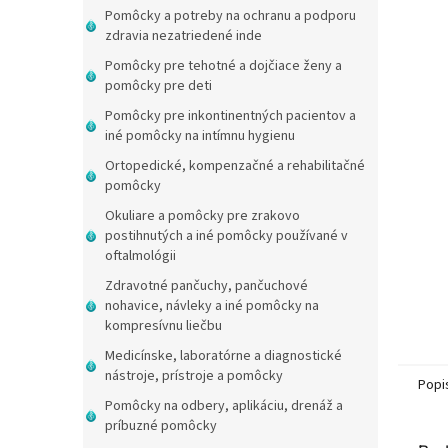
Pomôcky a potreby na ochranu a podporu
zdravia nezatriedené inde
Pomôcky pre tehotné a dojčiace ženy a
pomôcky pre deti
Pomôcky pre inkontinentných pacientov a
iné pomôcky na intímnu hygienu
Ortopedické, kompenzačné a rehabilitačné
pomôcky
Okuliare a pomôcky pre zrakovo
postihnutých a iné pomôcky používané v
oftalmológii
Zdravotné pančuchy, pančuchové
nohavice, návleky a iné pomôcky na
kompresívnu liečbu
Medicínske, laboratórne a diagnostické
nástroje, prístroje a pomôcky
Popi
Pomôcky na odbery, aplikáciu, drenáž a
príbuzné pomôcky