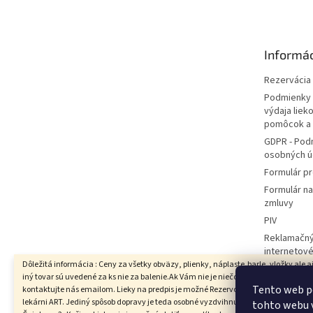
p
ä
t
Informác
i
e
Rezervácia l
Podmienky 
výdaja liek
pomôcok a
GDPR - Pod
osobných ú
Formulár pr
Formulár n
zmluvy
PIV
Reklamačný
internetov
Dôležitá informácia : Ceny za všetky obväzy, plienky, náplaste,barle, vložky ale a
Hodnotenie
iný tovar sú uvedené za ks nie za balenie.Ak Vám nie je niečo jasné prosím
Moja objed
Tento web p
kontaktujte nás emailom. Lieky na predpis je možné Rezervovať iba s vyzdvihnut
lekárni ART. Jediný spôsob dopravy je teda osobné vyzdvihnutie v Lekárni ART,
tohto webu v