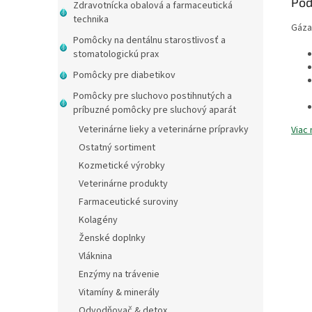
Pod
Zdravotnícka obalová a farmaceutická
technika
Gáza
Pomôcky na dentálnu starostlivosť a
stomatologickú prax
Pomôcky pre diabetikov
Pomôcky pre sluchovo postihnutých a
príbuzné pomôcky pre sluchový aparát
Veterinárne lieky a veterinárne prípravky
Viac 
Ostatný sortiment
Kozmetické výrobky
Veterinárne produkty
Farmaceutické suroviny
Kolagény
Ženské doplnky
Vláknina
Enzýmy na trávenie
Vitamíny & minerály
Odvodňovač & detox