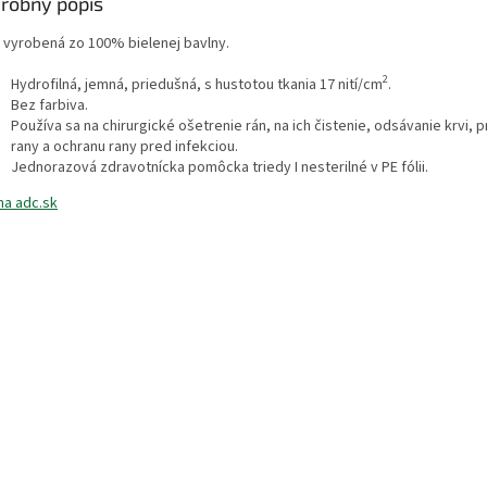
robný popis
 vyrobená zo 100% bielenej bavlny.
2
Hydrofilná, jemná, priedušná, s hustotou tkania 17 nití/cm
.
Bez farbiva.
Používa sa na chirurgické ošetrenie rán, na ich čistenie, odsávanie krvi, p
rany a ochranu rany pred infekciou.
Jednorazová zdravotnícka pomôcka triedy I nesterilné v PE fólii.
na adc.sk