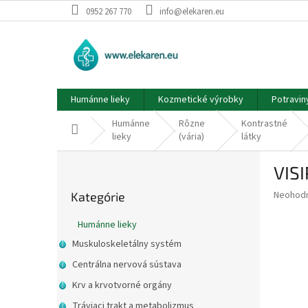
Prejsť
0952 267 770
info@elekaren.eu
na
obsah
Humánne lieky
Kozmetické výrobky
Potravin
Humánne
Rôzne
Kontrastné
Domov
lieky
(vária)
látky
B
VIS
o
Preskočiť
č
Priemer
Neohod
Kategórie
kategórie
n
hodnote
ý
produkt
Humánne lieky
p
je
Muskuloskeletálny systém
0,0
a
z
n
Centrálna nervová sústava
5
e
Krv a krvotvorné orgány
hviezdič
l
Tráviaci trakt a metabolizmus