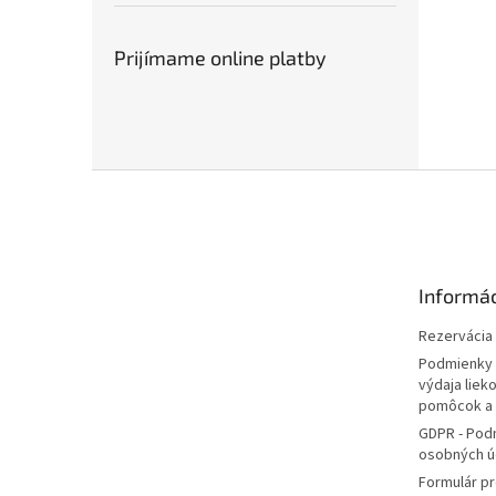
Prijímame online platby
Z
á
p
ä
t
Informác
i
e
Rezervácia l
Podmienky 
výdaja liek
pomôcok a
GDPR - Pod
osobných ú
Formulár pr