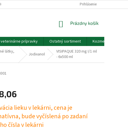
EKOV A ZDRAVOTNÍCKYCH POMÔCOK A VOP
Prihlásenie
GDPR - PODMIENKY OCHRANY
NÁKUPNÝ
Prázdny košík
KOŠÍK
a veterinárne prípravky
Ostatný sortiment
Kozmetické výrobky
é látky,
VISIPAQUE 320 mg I/1 ml
Jodixanol
- 6x500 ml
0301
8,06
ová
ácia lieku v lekárni, cena je
matívna, bude vyčíslená po zadaní
o čísla v lekárni