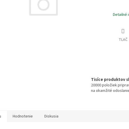
Detailné 
TLAČ
Tisíce produktov 
20000 položiek pripr
na okamžité odoslani
s
Hodnotenie
Diskusia