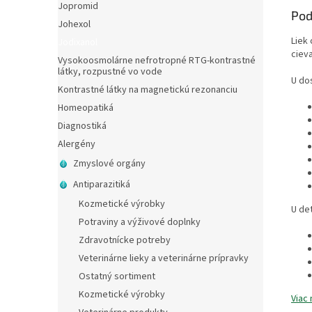
Jopromid
Pod
Johexol
Liek 
Jodixanol
cieva
Vysokoosmolárne nefrotropné RTG-kontrastné
látky, rozpustné vo vode
U do
Kontrastné látky na magnetickú rezonanciu
Homeopatiká
Diagnostiká
Alergény
Zmyslové orgány
Antiparazitiká
Kozmetické výrobky
U de
Potraviny a výživové doplnky
Zdravotnícke potreby
Veterinárne lieky a veterinárne prípravky
Ostatný sortiment
Kozmetické výrobky
Viac 