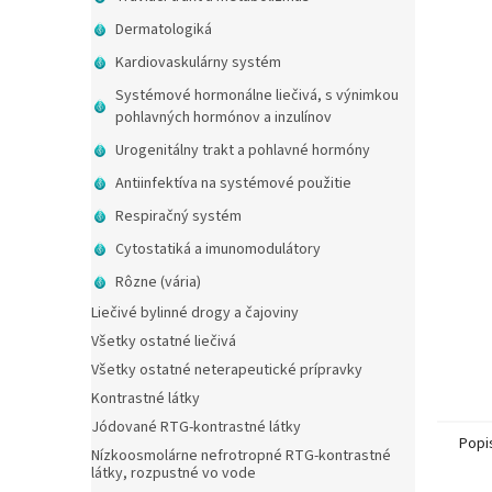
Dermatologiká
Kardiovaskulárny systém
Systémové hormonálne liečivá, s výnimkou
pohlavných hormónov a inzulínov
Urogenitálny trakt a pohlavné hormóny
Antiinfektíva na systémové použitie
Respiračný systém
Cytostatiká a imunomodulátory
Rôzne (vária)
Liečivé bylinné drogy a čajoviny
Všetky ostatné liečivá
Všetky ostatné neterapeutické prípravky
Kontrastné látky
Jódované RTG-kontrastné látky
Popi
Nízkoosmolárne nefrotropné RTG-kontrastné
látky, rozpustné vo vode