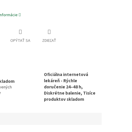
informácie
OPÝTAŤ SA
ZDIEĽAŤ
Oficiálna internetová
lekáreň - Rýchle
skladom
doručenie 24–48 h,
avených
e
Diskrétne balenie, Tisíce
produktov skladom