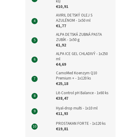
ks)
€10,91
AVIRIL DETSKÝ OLEJ S
AZULÉNOM - 1x50 ml
€1,77
ALPA DETSKÁ ZUBNÁ PASTA
ZUBÍK - 1x50 g
€1,92
ALPA ICE GEL CHLADIVÝ - 1x250
ml
€4,69
CarnoMed Koenzym Q10
Premium + - 1x120 ks
€25,18
Lit-Control pH Balance - 1x60 ks
€38,47
Hyal-drop multi - 1x10 ml
€11,93
PROSTAKAN FORTE - 1x120 ks
€19,81