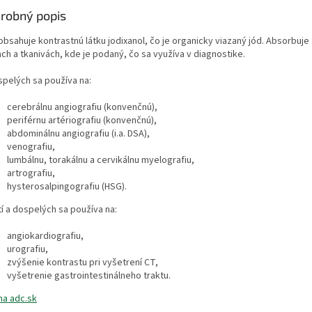
robný popis
obsahuje kontrastnú látku jodixanol, čo je organicky viazaný jód. Absorbuje 
ch a tkanivách, kde je podaný, čo sa využíva v diagnostike.
spelých sa používa na:
cerebrálnu angiografiu (konvenčnú),
periférnu artériografiu (konvenčnú),
abdominálnu angiografiu (i.a. DSA),
venografiu,
lumbálnu, torakálnu a cervikálnu myelografiu,
artrografiu,
hysterosalpingografiu (HSG).
tí a dospelých sa používa na:
angiokardiografiu,
urografiu,
zvýšenie kontrastu pri vyšetrení CT,
vyšetrenie gastrointestinálneho traktu.
na adc.sk