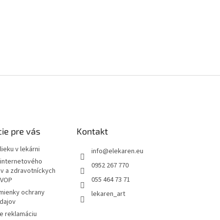
ie pre vás
Kontakt
ieku v lekárni
info
@
elekaren.eu
internetového
0952 267 770
ov a zdravotníckych
055 464 73 71
 VOP
mienky ochrany
lekaren_art
dajov
e reklamáciu