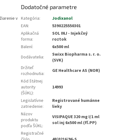
Dodatočné parametre
žiarenie v
Kategória
:
Jodixanol
EAN
:
5390225550301
Aplikačná
SOL INJ - Injekčný
forma
:
roztok
Balení
:
6x500 ml
Swixx Biopharma s. r. o.
Dodávatelia
:
(SVK)
Držiteľ
GE Healthcare AS (NOR)
rozhodnutia
:
Kód štátnej
autority
14993
(ŠÚKL)
:
Legislatívne
Registrované humánne
zatriedenie
:
lieky
Názov
VISIPAQUE 320 mg I/1 ml
produktu
sol inj 6x500 ml (fľ.PP)
podľa ŠÚKL
:
Registračné
číslo
48/0216/96-S