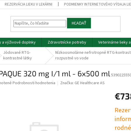
REZERVÁCIA LIEKU V LEKÁRNI
PODMIENKY INTERNETOVÉHO VÝDAJA LI
HĽADAŤ
y a výživové doplnky
Zdravotnícke potreby
Veterinárne lieky 
Jódované RTG-
Nízkoosmolárne nefrotropné RTG-kontrastn
kontrastné látky
rozpustné vo vode
IPAQUE 320 mg I/1 ml - 6x500 ml
539022555
né
notené
Podrobnosti hodnotenia
Značka:
GE Healthcare AS
nie
€73
u
Jednotk
Rezerv
cena:
infor
iek.
rodnéh