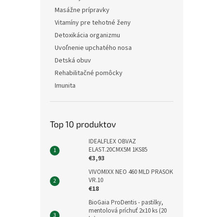
Masážne prípravky
Vitamíny pre tehotné ženy
Detoxikácia organizmu
Uvoľnenie upchatého nosa
Detská obuv
Rehabilitačné pomôcky
Imunita
Top 10 produktov
IDEALFLEX OBVAZ
ELAST.20CMX5M 1KS85
€3,93
VIVOMIXX NEO 460 MLD PRASOK
VR.10
€18
BioGaia ProDentis - pastilky,
mentolová príchuť 2x10 ks (20