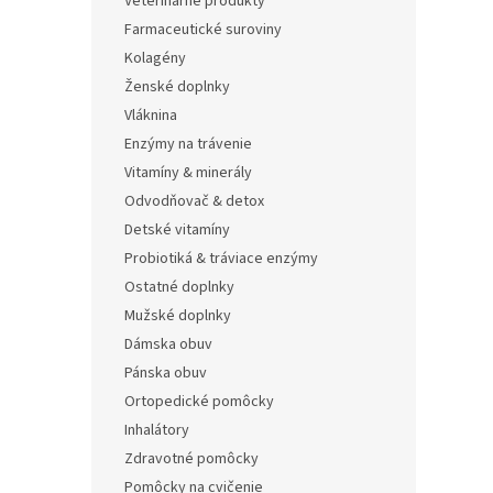
Veterinárne produkty
Farmaceutické suroviny
Kolagény
Ženské doplnky
Vláknina
Enzýmy na trávenie
Vitamíny & minerály
Odvodňovač & detox
Detské vitamíny
Probiotiká & tráviace enzýmy
Ostatné doplnky
Mužské doplnky
Dámska obuv
Pánska obuv
Ortopedické pomôcky
Inhalátory
Zdravotné pomôcky
Pomôcky na cvičenie