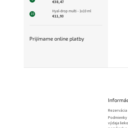
€38,47
Hyal-drop multi - 1x10 ml
€11,93
Prijímame online platby
Z
á
p
ä
t
Informác
i
e
Rezervácia l
Podmienky 
výdaja liek