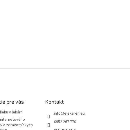
ie pre vás
Kontakt
ieku v lekárni
info
@
elekaren.eu
internetového
0952 267 770
ov a zdravotníckych