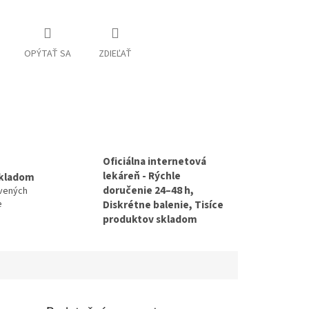
OPÝTAŤ SA
ZDIEĽAŤ
Oficiálna internetová
lekáreň - Rýchle
skladom
doručenie 24–48 h,
avených
e
Diskrétne balenie, Tisíce
produktov skladom