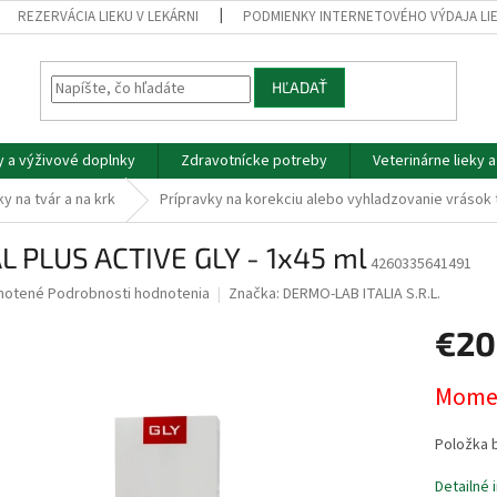
REZERVÁCIA LIEKU V LEKÁRNI
PODMIENKY INTERNETOVÉHO VÝDAJA LI
HĽADAŤ
y a výživové doplnky
Zdravotnícke potreby
Veterinárne lieky 
y na tvár a na krk
Prípravky na korekciu alebo vyhladzovanie vrások 
L PLUS ACTIVE GLY - 1x45 ml
4260335641491
né
notené
Podrobnosti hodnotenia
Značka:
DERMO-LAB ITALIA S.R.L.
nie
€20
u
Jednotk
Momen
cena:
iek.
Položka 
Detailné 