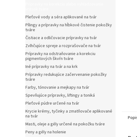
Prípravky na korekciu alebo vyhladzovanie
vrások tváre
Pleťové vody a séra aplikované na tvár
Pílingy a prípravky na hĺbkové čistenie pokožky
tváre
Čistiace a odličovacie prípravky na tvár
Zvlhčujúce spreje a rozprašovače na tvár
Prípravky na odstraňovanie a korekciu
pigmentových škvŕn tváre
Iné prípravky na tvár a na krk
Prípravky redukujúce začervenanie pokožky
tváre
Farby, tónovanie a mejkapy na tvár
Spevňujúce prípravky, liftingy a toniká
Pleťové púdre určené na tvár
Krycie krémy, tyčinky a zmatňovače aplikované
na tvár
Popi
Masti, oleje a gély určené na pokožku tváre
Peny a gély na holenie