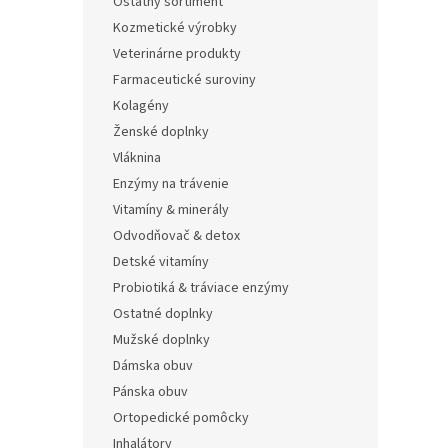
Ostatný sortiment
Kozmetické výrobky
Veterinárne produkty
Farmaceutické suroviny
Kolagény
Ženské doplnky
Vláknina
Enzýmy na trávenie
Vitamíny & minerály
Odvodňovač & detox
Detské vitamíny
Probiotiká & tráviace enzýmy
Ostatné doplnky
Mužské doplnky
Dámska obuv
Pánska obuv
Ortopedické pomôcky
Inhalátory