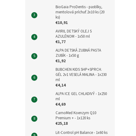
BioGaia ProDentis - pastilky,
mentolová príchuť 2x10 ks (20
ks)
€10,91
AVIRIL DETSKÝ OLEJ S
AZULÉNOM - 1x50 ml
€1,77
ALPA DETSKÁ ZUBNÁ PASTA
ZUBÍK - 1x50 g
€1,92
BUBCHEN KIDS SHP+SPRCH.
GÉL 2v1 VESELÁ MALINA - 1x230
ml
€4,14
ALPA ICE GEL CHLADIVÝ - 1x250
ml
€4,69
CarnoMed Koenzym Q10
Premium + - 1x120 ks
€25,18
Lit-Control pH Balance - 1x60 ks