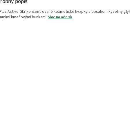
robný popis
l Plus Active GLY koncentrované kozmetické kvapky s obsahom kyseliny glyk
linnými kmeňovými bunkami.
Viac na adc.sk