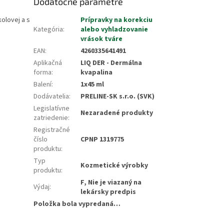
Dodatočné parametre
olovej a s
Prípravky na korekciu
Kategória
:
alebo vyhladzovanie
vrások tváre
EAN
:
4260335641491
Aplikačná
LIQ DER - Dermálna
forma
:
kvapalina
Balení
:
1x45 ml
Dodávatelia
:
PRELINE-SK s.r.o. (SVK)
Legislatívne
Nezaradené produkty
zatriedenie
:
Registračné
číslo
CPNP 1319775
produktu
:
Typ
Kozmetické výrobky
produktu
:
F, Nie je viazaný na
Výdaj
:
lekársky predpis
Položka bola vypredaná…