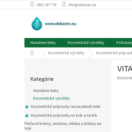
Prejsť
0952 267 770
info@elekaren.eu
na
obsah
Humánne lieky
Kozmetické výrobky
Potravin
Domov
Kozmetické výrobky
Kozmetické prípravk
B
VITA
o
Preskočiť
č
Priemer
Neohod
Kategórie
kategórie
n
hodnote
ý
produkt
Humánne lieky
p
je
Kozmetické výrobky
0,0
a
z
Kozmetické prípravky nezaradené inde
n
5
e
Kozmetické prípravky na tvár a na krk
hviezdič
l
Pleťové krémy, emulzie, mlieka a lotióny na
tvár