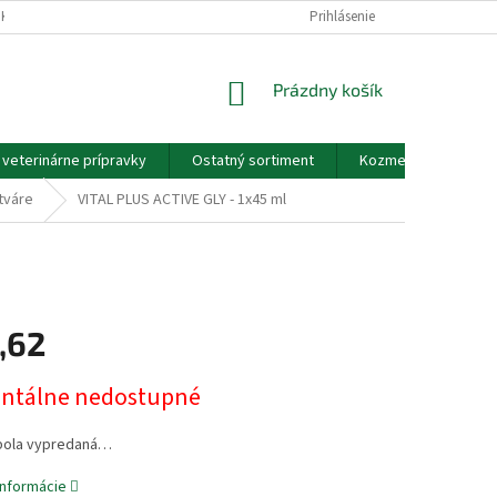
EKOV A ZDRAVOTNÍCKYCH POMÔCOK A VOP
Prihlásenie
GDPR - PODMIENKY OCHRANY
NÁKUPNÝ
Prázdny košík
KOŠÍK
a veterinárne prípravky
Ostatný sortiment
Kozmetické výrobky
tváre
VITAL PLUS ACTIVE GLY - 1x45 ml
,62
ová
tálne nedostupné
bola vypredaná…
informácie