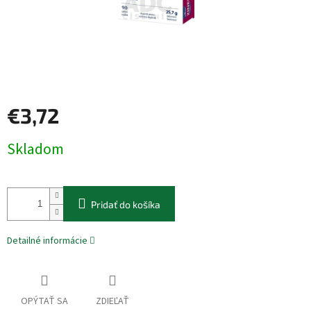
€3,72
Jednotková
Skladom
cena:
Pridať do košíka
Detailné informácie
OPÝTAŤ SA
ZDIEĽAŤ