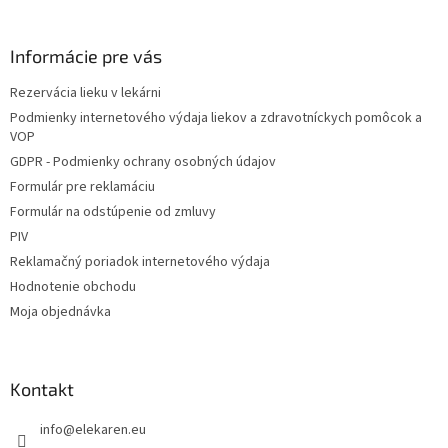
á
p
ä
Informácie pre vás
t
Rezervácia lieku v lekárni
i
Podmienky internetového výdaja liekov a zdravotníckych pomôcok a
e
VOP
GDPR - Podmienky ochrany osobných údajov
Formulár pre reklamáciu
Formulár na odstúpenie od zmluvy
PIV
Reklamačný poriadok internetového výdaja
Hodnotenie obchodu
Moja objednávka
Kontakt
info
@
elekaren.eu