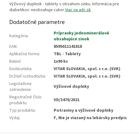
Výživový doplnok - tablety s obsahom zinku. Informácia pre
diabetikov: neobsahuje cukor
Viac na adc.sk
Dodatočné parametre
Prípravky jednominerálové
Kategória
:
obsahujúce zinok
EAN
:
8595011141818
Aplikačná forma
:
TBL - Tablety
Balení
:
1x90 ks
Dodávatelia
:
VITAR SLOVAKIA, spol. s r.o. (SVK)
Držiteľ rozhodnutia
:
VITAR SLOVAKIA, spol. s r.o. (SVK)
Legislatívne
Výživové doplnky
zatriedenie
:
Registračné číslo
VD/3470/2021
produktu
:
Typ produktu
:
Potraviny a výživové doplnky
Výdaj
:
F, Nie je viazaný na lekársky predpis
Z