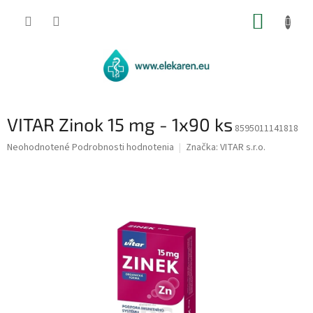
Prejsť
NÁKUP
na
obsah
KOŠÍK
VITAR Zinok 15 mg - 1x90 ks
8595011141818
Priemerné
Neohodnotené
Podrobnosti hodnotenia
Značka:
VITAR s.r.o.
hodnotenie
produktu
je
0,0
z
5
hviezdičiek.