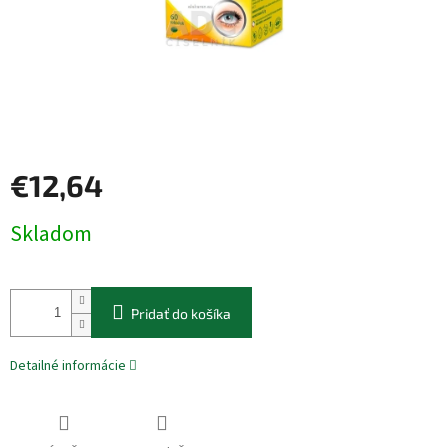
€12,64
Jednotková
Skladom
cena:
Pridať do košíka
Detailné informácie