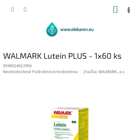
Prejsť
NÁKUP
na
obsah
KOŠÍK
WALMARK Lutein PLUS - 1x60 ks
8596024013956
Priemerné
Neohodnotené
Podrobnosti hodnotenia
Značka:
WALMARK, a.s.
hodnotenie
produktu
je
0,0
z
5
hviezdičiek.