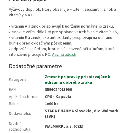
Výživový doplnok, ktorý obsahuje – lutein, zeaxantin, zinok a
vitamíny A a E.
• vitamín A a zinok prispievajú k udržaniu normálneho zraku,
• zinok je veľmi dôležitý pre správne vstrebávanie vitamínu A,
• vitamín E a zinok, ako antioxidanty prispievajú na ochranu
buniek pred oxidačným pôsobením,
• odporúča sa ľuďom, ktorí majú unavené oči a ľuďom, ktorí
intenzívne pracujú s PC.
Viac na adc.sk
Dodatočné parametre
Zmesné prípravky prispievajúce k
Kategória
:
udržaniu dobrého zraku
EAN
:
8596024013956
Aplikačná forma
:
CPS - Kapsula
Balení
:
1x60 ks
STADA PHARMA Slovakia, div. Walmark
Dodávatelia
:
(SVK)
Držiteľ
WALMARK, a.s. (CZE)
rozhodnutia
: