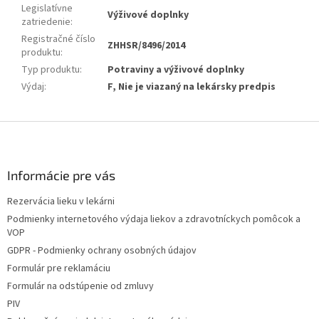
Legislatívne
Výživové doplnky
zatriedenie
:
Registračné číslo
ZHHSR/8496/2014
produktu
:
Typ produktu
:
Potraviny a výživové doplnky
Výdaj
:
F, Nie je viazaný na lekársky predpis
Z
á
p
ä
Informácie pre vás
t
Rezervácia lieku v lekárni
i
Podmienky internetového výdaja liekov a zdravotníckych pomôcok a
e
VOP
GDPR - Podmienky ochrany osobných údajov
Formulár pre reklamáciu
Formulár na odstúpenie od zmluvy
PIV