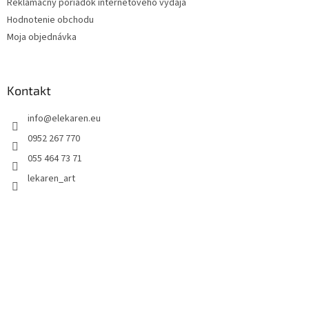
Reklamačný poriadok internetového výdaja
Hodnotenie obchodu
Moja objednávka
Kontakt
info
@
elekaren.eu
0952 267 770
055 464 73 71
lekaren_art