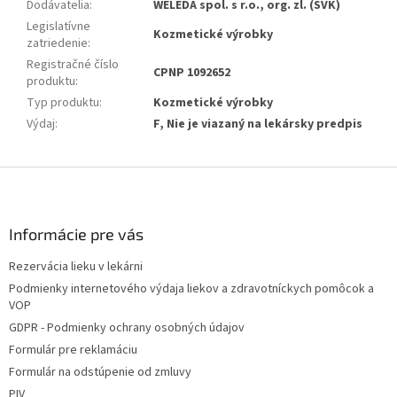
Dodávatelia
:
WELEDA spol. s r.o., org. zl. (SVK)
Legislatívne
Kozmetické výrobky
zatriedenie
:
Registračné číslo
CPNP 1092652
produktu
:
Typ produktu
:
Kozmetické výrobky
Výdaj
:
F, Nie je viazaný na lekársky predpis
Z
á
p
ä
Informácie pre vás
t
Rezervácia lieku v lekárni
i
Podmienky internetového výdaja liekov a zdravotníckych pomôcok a
e
VOP
GDPR - Podmienky ochrany osobných údajov
Formulár pre reklamáciu
Formulár na odstúpenie od zmluvy
PIV