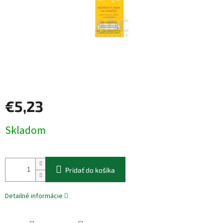
€5,23
Jednotková
Skladom
cena:
Pridať do košíka
Detailné informácie