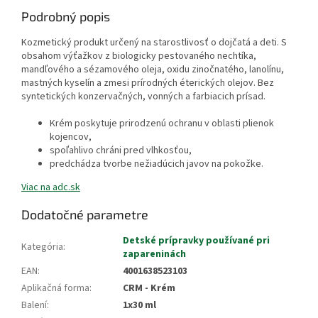
Podrobný popis
Kozmetický produkt určený na starostlivosť o dojčatá a deti. S
obsahom výťažkov z biologicky pestovaného nechtíka,
mandľového a sézamového oleja, oxidu zinočnatého, lanolínu,
mastných kyselín a zmesi prírodných éterických olejov. Bez
syntetických konzervačných, vonných a farbiacich prísad.
Krém poskytuje prirodzenú ochranu v oblasti plienok
kojencov,
spoľahlivo chráni pred vlhkosťou,
predchádza tvorbe nežiadúcich javov na pokožke.
Viac na adc.sk
Dodatočné parametre
Detské prípravky používané pri
Kategória
:
zapareninách
EAN
:
4001638523103
Aplikačná forma
:
CRM - Krém
Balení
:
1x30 ml