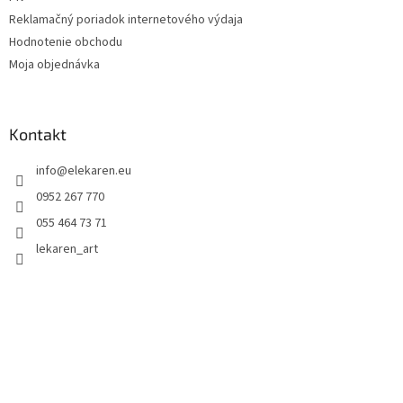
Reklamačný poriadok internetového výdaja
Hodnotenie obchodu
Moja objednávka
Kontakt
info
@
elekaren.eu
0952 267 770
055 464 73 71
lekaren_art