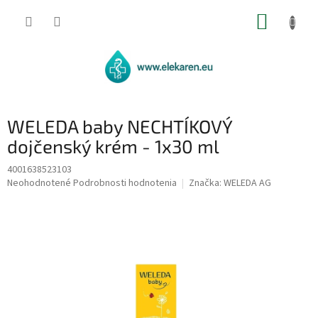
Prejsť
NÁKUP
na
obsah
KOŠÍK
WELEDA baby NECHTÍKOVÝ
dojčenský krém - 1x30 ml
4001638523103
Priemerné
Neohodnotené
Podrobnosti hodnotenia
Značka:
WELEDA AG
hodnotenie
produktu
je
0,0
z
5
hviezdičiek.