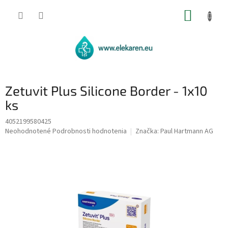
Prejsť
NÁKUP
na
obsah
KOŠÍK
Zetuvit Plus Silicone Border - 1x10
ks
4052199580425
Priemerné
Neohodnotené
Podrobnosti hodnotenia
Značka:
Paul Hartmann AG
hodnotenie
produktu
je
0,0
z
5
hviezdičiek.