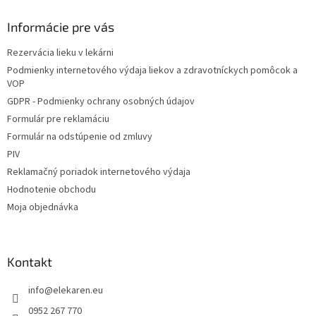
p
ä
Informácie pre vás
t
Rezervácia lieku v lekárni
i
Podmienky internetového výdaja liekov a zdravotníckych pomôcok a
e
VOP
GDPR - Podmienky ochrany osobných údajov
Formulár pre reklamáciu
Formulár na odstúpenie od zmluvy
PIV
Reklamačný poriadok internetového výdaja
Hodnotenie obchodu
Moja objednávka
Kontakt
info
@
elekaren.eu
0952 267 770