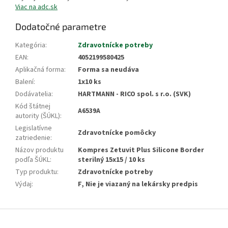
Viac na adc.sk
Dodatočné parametre
Kategória
:
Zdravotnícke potreby
EAN
:
4052199580425
Aplikačná forma
:
Forma sa neudáva
Balení
:
1x10 ks
Dodávatelia
:
HARTMANN - RICO spol. s r.o. (SVK)
Kód štátnej
A6539A
autority (ŠÚKL)
:
Legislatívne
Zdravotnícke pomôcky
zatriedenie
:
Názov produktu
Kompres Zetuvit Plus Silicone Border
podľa ŠÚKL
:
sterilný 15x15 / 10 ks
Typ produktu
:
Zdravotnícke potreby
Výdaj
:
F, Nie je viazaný na lekársky predpis
Z
á