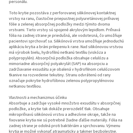
personálu.
Toto krytie pozostáva z perforovanej silikónovej kontaktnej
vrstvy na ranu, čiastočne priepustnej polyuretánovej priľnavej
fólie a zelenej absorpčnej podložky medzi týmito dvoma
vrstvami. Tieto vrstvy sú spojené akrylovým lepidlom. Priľnavá
fólia na zadnej strane je priedušná, ale vodotesná, čo umožňuje
pacientovi sprchovať sa. Silikónová vrstva umožňuje jednoduchú
aplikáciu krytia a bráni prilepeniu k rane. Nad silikónovou vrstvou
má výrobok bielu, hydrofilnú netkanú textíliu (viskóza a
polypropylén). Absorpčná podložka obsahuje celulózu a
mimoriadne absorpčný polyakrylát (SAP) na absorpciu a
zadržiavanie exsudátu a je obalená v hydrofilnom celulózovom
tkanive na rozvedenie tekutiny. Stranu odvrátenú od rany
označuje pokrytie hydrofóbnou zelenou polypropylénovou
netkanou textíliou.
Vlastnosti a mechanizmus účinku
Absorbuje a zadržuje vysoké množstvo exsudátu v absorpčnej
podložke, a krytie tak dokáže prerozdeliť tlak. Obsahuje
mikropriľnavú silikónovú vrstvu a adhezívne okraje, takže na
fixovanie krytia nie sú potrebné žiadne ďalšie materiály. Fólia na
zadnej strane je odolná proti baktériám a sprchovaniu. Výmenu
krytia je možné vykonať atraumaticky a takmer bezbolestne.