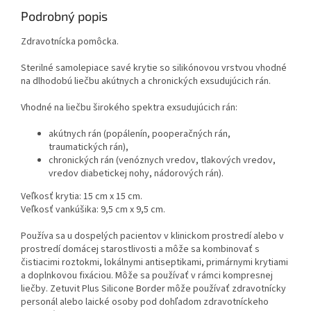
Podrobný popis
Zdravotnícka pomôcka.
Sterilné samolepiace savé krytie so silikónovou vrstvou vhodné
na dlhodobú liečbu akútnych a chronických exsudujúcich rán.
Vhodné na liečbu širokého spektra exsudujúcich rán:
akútnych rán (popálenín, pooperačných rán,
traumatických rán),
chronických rán (venóznych vredov, tlakových vredov,
vredov diabetickej nohy, nádorových rán).
Veľkosť krytia: 15 cm x 15 cm.
Veľkosť vankúšika: 9,5 cm x 9,5 cm.
Používa sa u dospelých pacientov v klinickom prostredí alebo v
prostredí domácej starostlivosti a môže sa kombinovať s
čistiacimi roztokmi, lokálnymi antiseptikami, primárnymi krytiami
a doplnkovou fixáciou. Môže sa používať v rámci kompresnej
liečby. Zetuvit Plus Silicone Border môže používať zdravotnícky
personál alebo laické osoby pod dohľadom zdravotníckeho