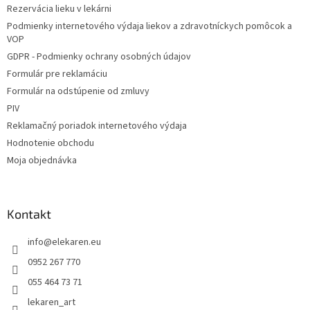
i
Rezervácia lieku v lekárni
i
e
Podmienky internetového výdaja liekov a zdravotníckych pomôcok a
p
e
VOP
r
v
GDPR - Podmienky ochrany osobných údajov
k
Formulár pre reklamáciu
y
Formulár na odstúpenie od zmluvy
v
ý
PIV
p
Reklamačný poriadok internetového výdaja
i
Hodnotenie obchodu
s
u
Moja objednávka
Kontakt
info
@
elekaren.eu
0952 267 770
055 464 73 71
lekaren_art