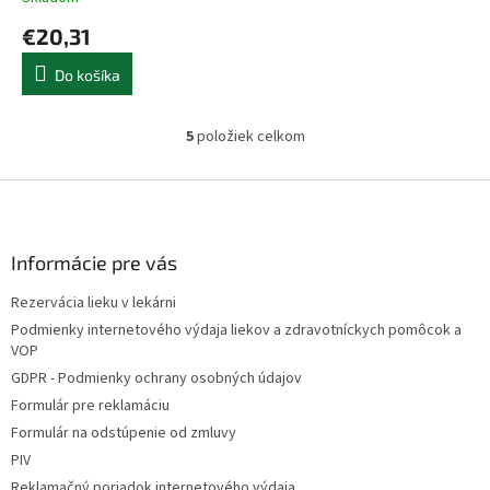
€20,31
Do košíka
5
položiek celkom
O
v
l
Z
á
á
d
p
a
ä
Informácie pre vás
c
t
i
Rezervácia lieku v lekárni
i
e
Podmienky internetového výdaja liekov a zdravotníckych pomôcok a
p
e
VOP
r
v
GDPR - Podmienky ochrany osobných údajov
k
Formulár pre reklamáciu
y
Formulár na odstúpenie od zmluvy
v
ý
PIV
p
Reklamačný poriadok internetového výdaja