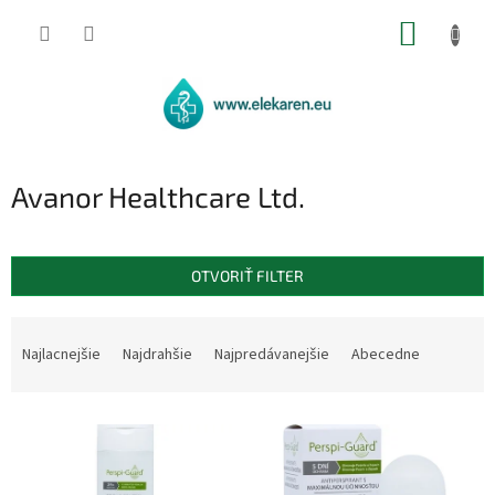
Prejsť
NÁKUP
na
obsah
KOŠÍK
Avanor Healthcare Ltd.
OTVORIŤ FILTER
R
a
Najlacnejšie
Najdrahšie
Najpredávanejšie
Abecedne
d
e
V
n
ý
i
p
e