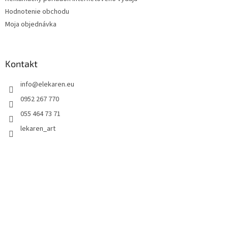
i
Hodnotenie obchodu
s
u
Moja objednávka
Kontakt
info
@
elekaren.eu
0952 267 770
055 464 73 71
lekaren_art