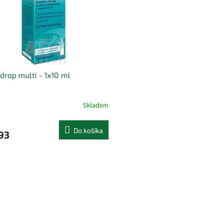
drop multi - 1x10 ml
Skladom
Do košíka
93
O
v
l
á
d
a
c