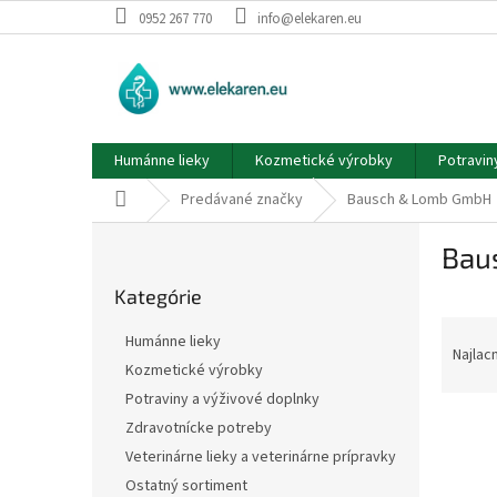
Prejsť
0952 267 770
info@elekaren.eu
na
obsah
Humánne lieky
Kozmetické výrobky
Potravin
Domov
Predávané značky
Bausch & Lomb GmbH
B
Bau
o
Preskočiť
č
Kategórie
kategórie
n
R
ý
Humánne lieky
a
p
Najlac
Kozmetické výrobky
d
a
Potraviny a výživové doplnky
e
n
V
n
e
Zdravotnícke potreby
ý
i
l
Veterinárne lieky a veterinárne prípravky
p
e
Ostatný sortiment