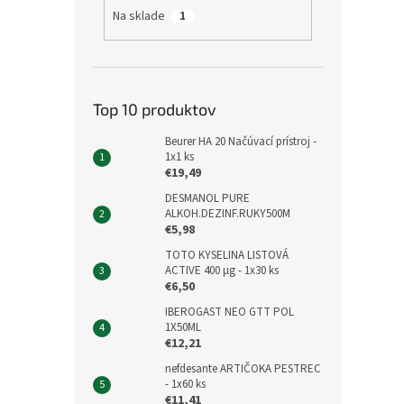
Na sklade
1
Top 10 produktov
Beurer HA 20 Načúvací prístroj -
1x1 ks
€19,49
DESMANOL PURE
ALKOH.DEZINF.RUKY500M
€5,98
TOTO KYSELINA LISTOVÁ
ACTIVE 400 μg - 1x30 ks
€6,50
IBEROGAST NEO GTT POL
1X50ML
€12,21
nefdesante ARTIČOKA PESTREC
- 1x60 ks
€11,41