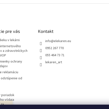
ie pre vás
Kontakt
ieku v lekárni
info
@
elekaren.eu
internetového
0952 267 770
ov a zdravotníckych
055 464 73 71
 VOP
mienky ochrany
lekaren_art
dajov
e reklamáciu
a odstúpenie od
 poriadok
ého výdaja
j za
 obchodu