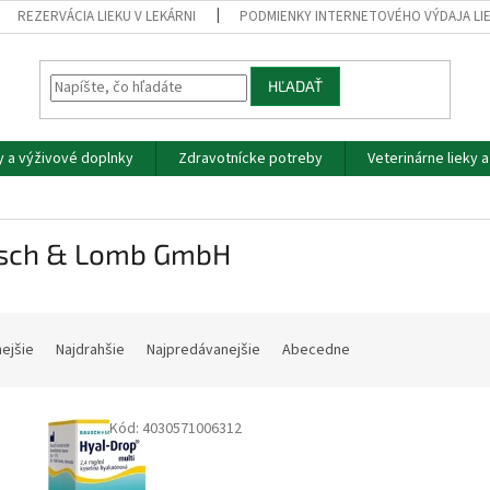
REZERVÁCIA LIEKU V LEKÁRNI
PODMIENKY INTERNETOVÉHO VÝDAJA LI
HĽADAŤ
y a výživové doplnky
Zdravotnícke potreby
Veterinárne lieky 
sch & Lomb GmbH
nejšie
Najdrahšie
Najpredávanejšie
Abecedne
Kód:
4030571006312