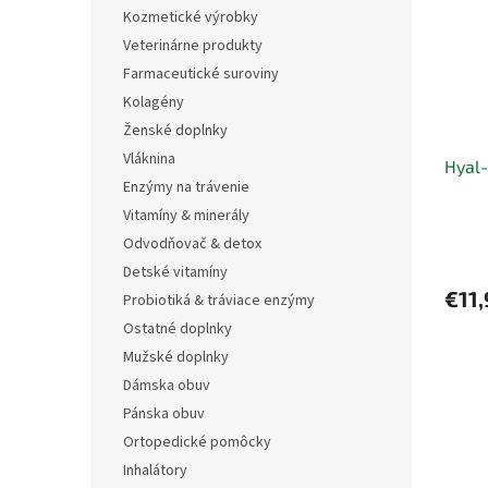
i
p
Kozmetické výrobky
s
r
Veterinárne produkty
p
o
r
d
Farmaceutické suroviny
o
u
Kolagény
d
k
Ženské doplnky
u
t
Vláknina
Hyal-
k
o
Enzýmy na trávenie
t
v
o
Vitamíny & minerály
v
Odvodňovač & detox
Detské vitamíny
€11,
Probiotiká & tráviace enzýmy
Ostatné doplnky
Mužské doplnky
Dámska obuv
Pánska obuv
Ortopedické pomôcky
Inhalátory