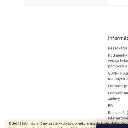
Z
á
p
ä
t
Informác
i
e
Rezervácia l
Podmienky 
výdaja liek
pomôcok a
GDPR - Pod
osobných ú
Formulár pr
Formulár n
zmluvy
PIV
Reklamačný
internetov
Dôležitá informácia : Ceny za všetky obväzy, plienky, náplaste,barle, vložky ale a
Hodnotenie