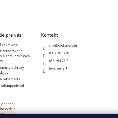
i
s
u
ie pre vás
Kontakt
ieku v lekárni
info
@
elekaren.eu
internetového
0952 267 770
ov a zdravotníckych
055 464 73 71
 VOP
mienky ochrany
lekaren_art
dajov
e reklamáciu
a odstúpenie od
 poriadok
ého výdaja
j za
 obchodu