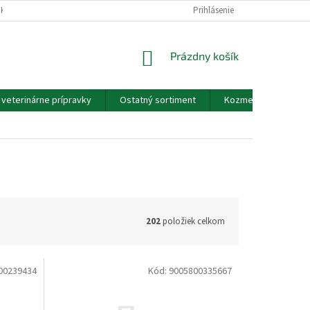
EKOV A ZDRAVOTNÍCKYCH POMÔCOK A VOP
Prihlásenie
GDPR - PODMIENKY OCHRANY
NÁKUPNÝ
Prázdny košík
KOŠÍK
a veterinárne prípravky
Ostatný sortiment
Kozmetické výrobky
202
položiek celkom
00239434
Kód:
9005800335667