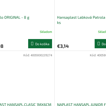
lo ORIGINAL - 8 g
Hansaplast Labková Patrola 
ks
Skladom
Skla
Do košíka
Do
98
€3,14
Kód:
4005800239274
Kód:
40058
AST HANSAPL.CLASIC 1MX6CM
NAPLAST HANSAPL.JUNIOR 