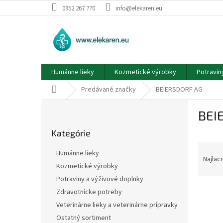
Prejsť
0952 267 770
info@elekaren.eu
na
obsah
Humánne lieky
Kozmetické výrobky
Potravin
Domov
Predávané značky
BEIERSDORF AG
B
BEI
o
Preskočiť
č
Kategórie
kategórie
n
R
ý
Humánne lieky
a
p
Najlac
Kozmetické výrobky
d
a
Potraviny a výživové doplnky
e
n
V
n
e
Zdravotnícke potreby
ý
i
l
Veterinárne lieky a veterinárne prípravky
p
e
Ostatný sortiment