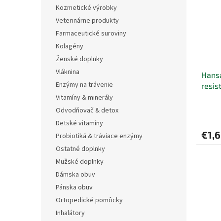
i
p
Kozmetické výrobky
s
r
Veterinárne produkty
p
o
r
d
Farmaceutické suroviny
o
u
Kolagény
d
k
Ženské doplnky
u
t
Vláknina
Hans
k
o
Enzýmy na trávenie
resis
t
v
o
Vitamíny & minerály
v
Odvodňovač & detox
Detské vitamíny
€1,
Probiotiká & tráviace enzýmy
Ostatné doplnky
Mužské doplnky
Dámska obuv
Pánska obuv
Ortopedické pomôcky
Inhalátory