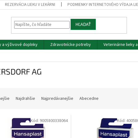
REZERVÁCIA LIEKU V LEKÁRNI
PODMIENKY INTERNETOVÉHO VÝDAJA LI
HĽADAŤ
y a výživové doplnky
Zdravotnícke potreby
Veterinárne lieky 
ERSDORF AG
nejšie
Najdrahšie
Najpredávanejšie
Abecedne
Kód:
9005800338064
Kód:
40058