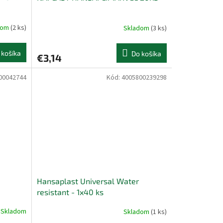
dom
(2 ks)
Skladom
(3 ks)
 košíka
Do košíka
€3,14
00042744
Kód:
4005800239298
Hansaplast Universal Water
resistant - 1x40 ks
Skladom
Skladom
(1 ks)