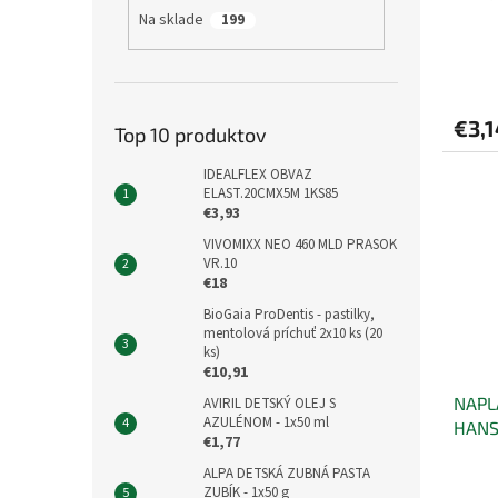
Na sklade
199
€3,1
Top 10 produktov
IDEALFLEX OBVAZ
ELAST.20CMX5M 1KS85
€3,93
VIVOMIXX NEO 460 MLD PRASOK
VR.10
€18
BioGaia ProDentis - pastilky,
mentolová príchuť 2x10 ks (20
ks)
€10,91
NAPL
AVIRIL DETSKÝ OLEJ S
AZULÉNOM - 1x50 ml
HANS
€1,77
ALPA DETSKÁ ZUBNÁ PASTA
ZUBÍK - 1x50 g