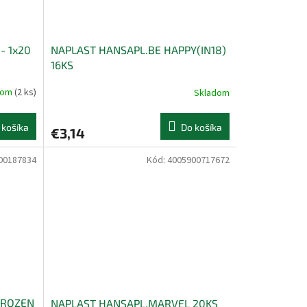
- 1x20
NAPLAST HANSAPL.BE HAPPY(IN18)
16KS
dom
(2 ks)
Skladom
 košíka
Do košíka
€3,14
00187834
Kód:
4005900717672
FROZEN
NAPLAST HANSAPL.MARVEL 20KS