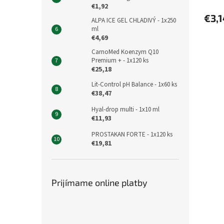
€1,92
€3,1
ALPA ICE GEL CHLADIVÝ - 1x250
ml
€4,69
CarnoMed Koenzym Q10
Premium + - 1x120 ks
€25,18
Lit-Control pH Balance - 1x60 ks
€38,47
Hyal-drop multi - 1x10 ml
€11,93
PROSTAKAN FORTE - 1x120 ks
€19,81
Prijímame online platby