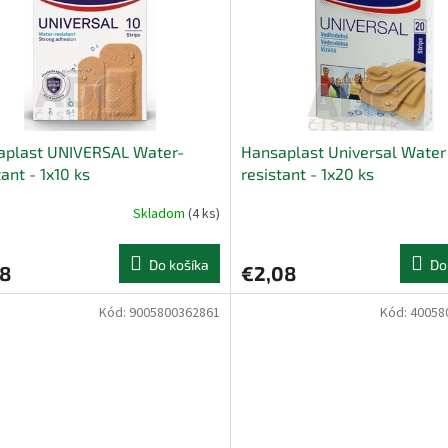
aplast UNIVERSAL Water-
Hansaplast Universal Water
tant - 1x10 ks
resistant - 1x20 ks
Skladom
(4 ks)
Do košíka
Do
68
€2,08
Kód:
9005800362861
Kód:
40058