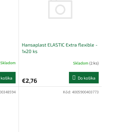
Hansaplast ELASTIC Extra flexible -
1x20 ks
Skladom
Skladom
(2 ks)
 košíka
Do košíka
€2,76
00348594
Kód:
4005900403773