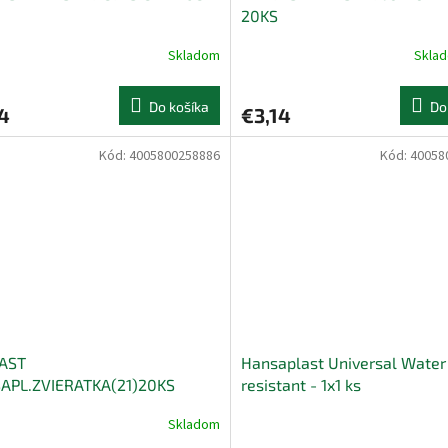
20KS
Skladom
Skla
Do košíka
Do
4
€3,14
Kód:
4005800258886
Kód:
40058
AST
Hansaplast Universal Water
APL.ZVIERATKA(21)20KS
resistant - 1x1 ks
Skladom