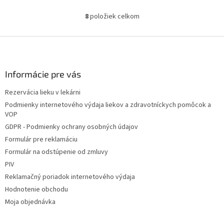
8
položiek celkom
O
v
l
Z
á
á
d
p
a
ä
Informácie pre vás
c
t
i
Rezervácia lieku v lekárni
i
e
Podmienky internetového výdaja liekov a zdravotníckych pomôcok a
p
e
VOP
r
v
GDPR - Podmienky ochrany osobných údajov
k
Formulár pre reklamáciu
y
Formulár na odstúpenie od zmluvy
v
ý
PIV
p
Reklamačný poriadok internetového výdaja
i
Hodnotenie obchodu
s
u
Moja objednávka