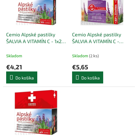
i
p
s
r
p
o
r
d
o
u
d
k
Cemio Alpské pastilky
Cemio Alpské pastilky
u
t
ŠALVIA A VITAMÍN C - 1x20
ŠALVIA A VITAMÍN C -
k
o
ks
pastilky 30+10 (33%
t
v
zadarmo) (40 ks)
Skladom
Skladom
(2 ks)
o
€4,21
€5,65
v
Do košíka
Do košíka