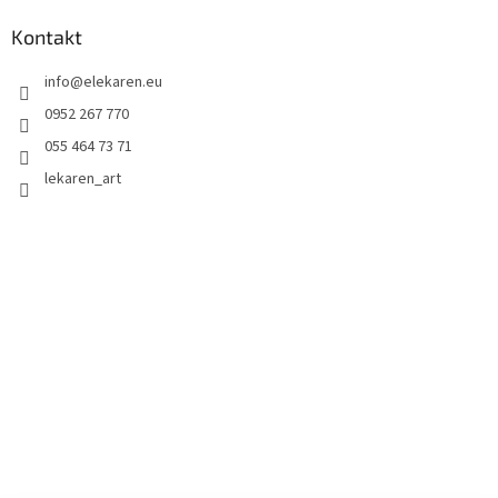
Kontakt
info
@
elekaren.eu
0952 267 770
055 464 73 71
lekaren_art