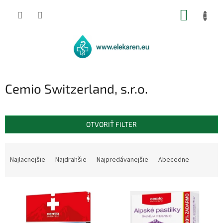
Prejsť
NÁKUP
na
obsah
KOŠÍK
Cemio Switzerland, s.r.o.
OTVORIŤ FILTER
R
a
Najlacnejšie
Najdrahšie
Najpredávanejšie
Abecedne
d
e
V
n
ý
i
p
e