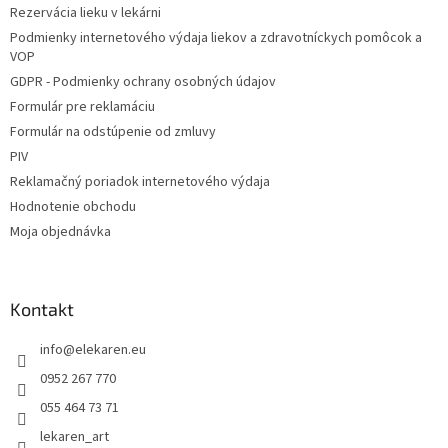
i
Rezervácia lieku v lekárni
i
e
Podmienky internetového výdaja liekov a zdravotníckych pomôcok a
p
e
VOP
r
v
GDPR - Podmienky ochrany osobných údajov
k
Formulár pre reklamáciu
y
Formulár na odstúpenie od zmluvy
v
ý
PIV
p
Reklamačný poriadok internetového výdaja
i
Hodnotenie obchodu
s
u
Moja objednávka
Kontakt
info
@
elekaren.eu
0952 267 770
055 464 73 71
lekaren_art