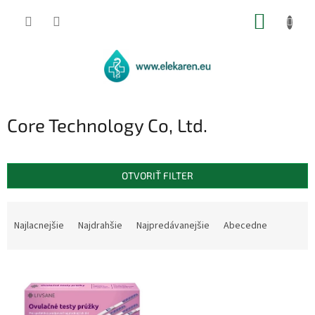
Prejsť
NÁKUP
na
obsah
KOŠÍK
Core Technology Co, Ltd.
OTVORIŤ FILTER
R
a
Najlacnejšie
Najdrahšie
Najpredávanejšie
Abecedne
d
e
V
n
ý
i
p
e