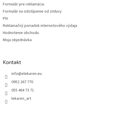
k
Formulár pre reklamáciu
y
Formulár na odstúpenie od zmluvy
v
ý
PIV
p
Reklamačný poriadok internetového výdaja
i
Hodnotenie obchodu
s
u
Moja objednávka
Kontakt
info
@
elekaren.eu
0952 267 770
055 464 73 71
lekaren_art