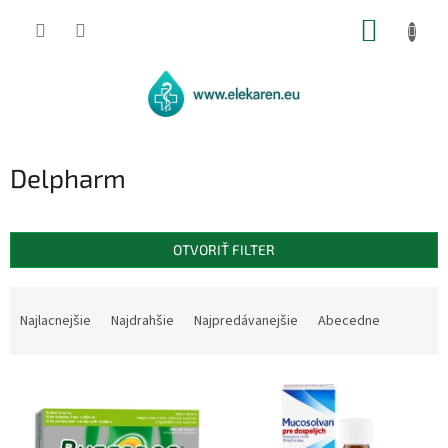
Prejsť
NÁKUP
na
obsah
KOŠÍK
Delpharm
OTVORIŤ FILTER
R
a
Najlacnejšie
Najdrahšie
Najpredávanejšie
Abecedne
d
e
V
n
ý
i
p
e