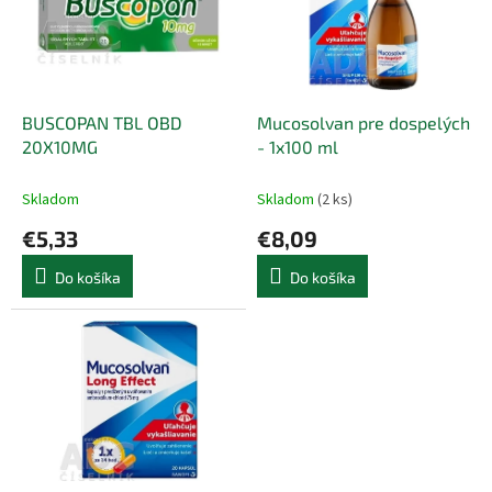
i
p
s
r
p
o
r
d
o
u
d
k
BUSCOPAN TBL OBD
Mucosolvan pre dospelých
u
t
20X10MG
- 1x100 ml
k
o
t
v
Skladom
Skladom
(2 ks)
o
€5,33
€8,09
v
Do košíka
Do košíka