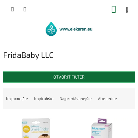
Prejsť
NÁKUP
na
obsah
KOŠÍK
FridaBaby LLC
OTVORIŤ FILTER
R
a
Najlacnejšie
Najdrahšie
Najpredávanejšie
Abecedne
d
e
V
n
ý
i
p
e