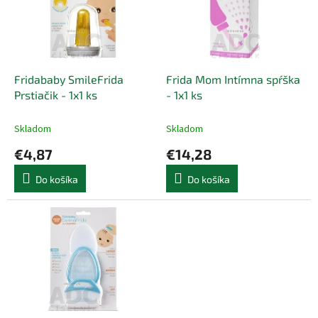
i
p
s
r
p
o
r
d
o
u
d
k
Fridababy SmileFrida
Frida Mom Intímna spŕška
u
t
Prstiačik - 1x1 ks
- 1x1 ks
k
o
t
v
Skladom
Skladom
o
€4,87
€14,28
v
Do košíka
Do košíka