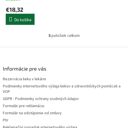
€18,32
Do košíka
5
položiek celkom
O
v
l
Z
á
á
d
p
a
ä
Informácie pre vás
c
t
i
Rezervácia lieku v lekárni
i
e
Podmienky internetového výdaja liekov a zdravotníckych pomôcok a
p
e
VOP
r
v
GDPR - Podmienky ochrany osobných údajov
k
Formulár pre reklamáciu
y
Formulár na odstúpenie od zmluvy
v
ý
PIV
p
Reklamačný poriadok internetového výdaja