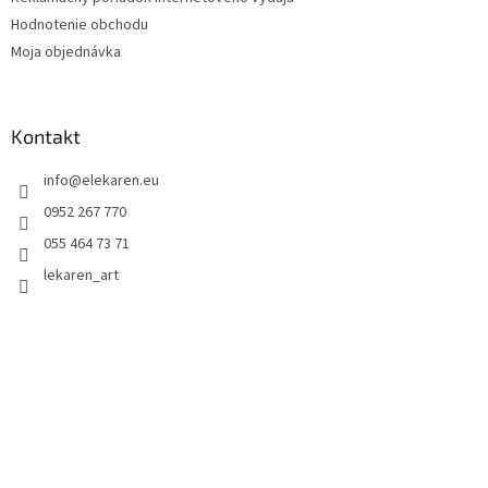
i
Hodnotenie obchodu
s
u
Moja objednávka
Kontakt
info
@
elekaren.eu
0952 267 770
055 464 73 71
lekaren_art