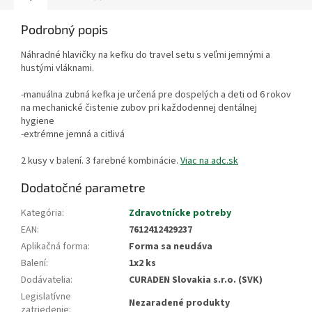
Podrobný popis
Náhradné hlavičky na kefku do travel setu s veľmi jemnými a
hustými vláknami.
-manuálna zubná kefka je určená pre dospelých a deti od 6 rokov
na mechanické čistenie zubov pri každodennej dentálnej
hygiene
-extrémne jemná a citlivá
2 kusy v balení. 3 farebné kombinácie.
Viac na adc.sk
Dodatočné parametre
Kategória
:
Zdravotnícke potreby
EAN
:
7612412429237
Aplikačná forma
:
Forma sa neudáva
Balení
:
1x2 ks
Dodávatelia
:
CURADEN Slovakia s.r.o. (SVK)
Legislatívne
Nezaradené produkty
zatriedenie
: