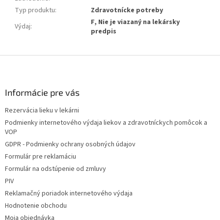
Typ produktu
:
Zdravotnícke potreby
F, Nie je viazaný na lekársky
Výdaj
:
predpis
Z
á
p
ä
Informácie pre vás
t
Rezervácia lieku v lekárni
i
Podmienky internetového výdaja liekov a zdravotníckych pomôcok a
e
VOP
GDPR - Podmienky ochrany osobných údajov
Formulár pre reklamáciu
Formulár na odstúpenie od zmluvy
PIV
Reklamačný poriadok internetového výdaja
Hodnotenie obchodu
Moja objednávka