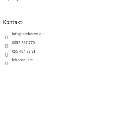
Kontakt
info
@
elekaren.eu
0952 267 770
055 464 73 71
lekaren_art