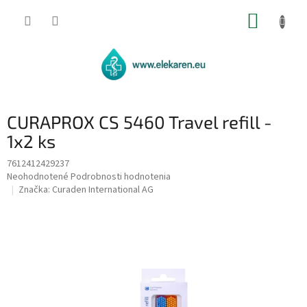
Prejsť
NÁKUP
na
obsah
KOŠÍK
CURAPROX CS 5460 Travel refill -
1x2 ks
7612412429237
Priemerné
Neohodnotené
Podrobnosti hodnotenia
hodnotenie
Značka:
Curaden International AG
produktu
je
0,0
z
5
hviezdičiek.