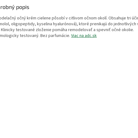
robný popis
delačný očný krém cielene pôsobí v citlivom očnom okolí. Obsahuje tri úči
olol, oligopeptidy, kyselina hyalurónová), ktoré prenikajú do jednotlivých 
i. Klinicky testované zloženie pomáha remodelovať a spevniť očné okolie.
lmologicky testovaný. Bez parfumácie.
Viac na adc.sk