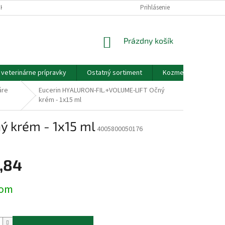
EKOV A ZDRAVOTNÍCKYCH POMÔCOK A VOP
Prihlásenie
GDPR - PODMIENKY OCHRANY
NÁKUPNÝ
Prázdny košík
KOŠÍK
a veterinárne prípravky
Ostatný sortiment
Kozmetické výrobky
áre
Eucerin HYALURON-FIL.+VOLUME-LIFT Očný
krém - 1x15 ml
 krém - 1x15 ml
4005800050176
,84
ová
dom