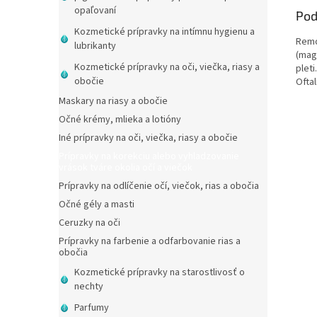
opaľovaní
Pod
Kozmetické prípravky na intímnu hygienu a
Remo
lubrikanty
(magn
Kozmetické prípravky na oči, viečka, riasy a
plet
obočie
Ofta
Maskary na riasy a obočie
Očné krémy, mlieka a lotióny
Iné prípravky na oči, viečka, riasy a obočie
Prípravky na korekciu alebo vyhladzovanie
vrások tváre okolia očí a viečok
Prípravky na odlíčenie očí, viečok, rias a obočia
Očné gély a masti
Ceruzky na oči
Prípravky na farbenie a odfarbovanie rias a
obočia
Kozmetické prípravky na starostlivosť o
nechty
Parfumy