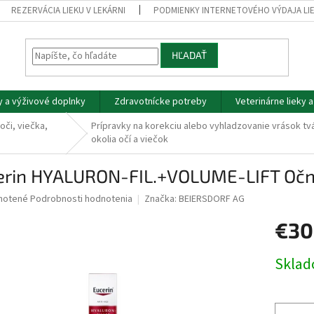
REZERVÁCIA LIEKU V LEKÁRNI
PODMIENKY INTERNETOVÉHO VÝDAJA LI
HĽADAŤ
y a výživové doplnky
Zdravotnícke potreby
Veterinárne lieky 
oči, viečka,
Prípravky na korekciu alebo vyhladzovanie vrások tv
okolia očí a viečok
erin HYALURON-FIL.+VOLUME-LIFT Očný
né
notené
Podrobnosti hodnotenia
Značka:
BEIERSDORF AG
nie
€30
u
Jednotk
Skla
cena:
iek.