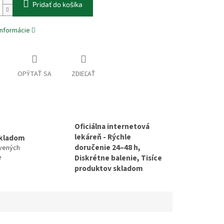
Pridať do košíka
informácie
OPÝTAŤ SA
ZDIEĽAŤ
Oficiálna internetová
lekáreň - Rýchle
skladom
doručenie 24–48 h,
avených
e
Diskrétne balenie, Tisíce
produktov skladom