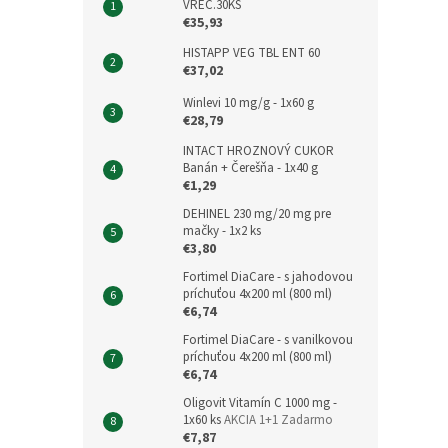
VREC.30KS
€35,93
HISTAPP VEG TBL ENT 60
€37,02
Winlevi 10 mg/g - 1x60 g
€28,79
INTACT HROZNOVÝ CUKOR
Banán + Čerešňa - 1x40 g
€1,29
DEHINEL 230 mg/20 mg pre
mačky - 1x2 ks
€3,80
Fortimel DiaCare - s jahodovou
príchuťou 4x200 ml (800 ml)
€6,74
Fortimel DiaCare - s vanilkovou
príchuťou 4x200 ml (800 ml)
€6,74
Oligovit Vitamín C 1000 mg -
1x60 ks
AKCIA 1+1 Zadarmo
€7,87