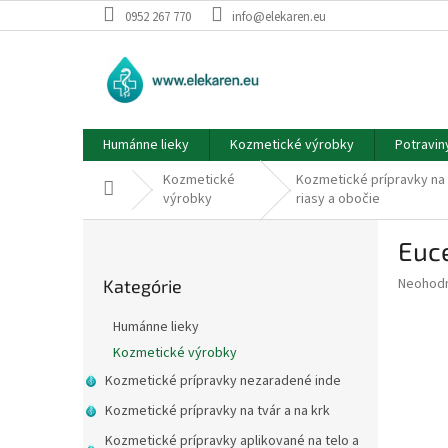
Prejsť
0952 267 770
info@elekaren.eu
na
obsah
Humánne lieky
Kozmetické výrobky
Potravin
Kozmetické
Kozmetické prípravky na 
Domov
výrobky
riasy a obočie
B
Euc
o
Preskočiť
č
Priemer
Neohod
Kategórie
kategórie
n
hodnote
ý
produkt
Humánne lieky
p
je
Kozmetické výrobky
0,0
a
z
Kozmetické prípravky nezaradené inde
n
5
e
Kozmetické prípravky na tvár a na krk
hviezdič
l
Kozmetické prípravky aplikované na telo a