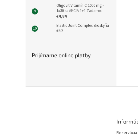
Oligovit Vitamín C 1000 mg -
1x30 ks
AKCIA 1+1 Zadarmo
€4,84
Elastic Joint Complex Broskyňa
€37
Prijímame online platby
Z
á
p
ä
t
Informác
i
e
Rezervácia l