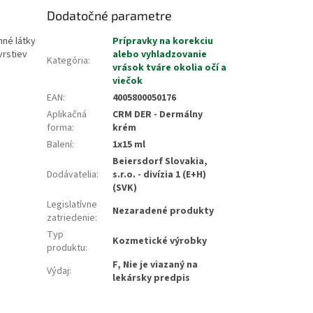
Dodatočné parametre
nné látky
Prípravky na korekciu
vrstiev
alebo vyhladzovanie
Kategória
:
vrások tváre okolia očí a
viečok
EAN
:
4005800050176
Aplikačná
CRM DER - Dermálny
forma
:
krém
Balení
:
1x15 ml
Beiersdorf Slovakia,
Dodávatelia
:
s.r.o. - divízia 1 (E+H)
(SVK)
Legislatívne
Nezaradené produkty
zatriedenie
:
Typ
Kozmetické výrobky
produktu
:
F, Nie je viazaný na
Výdaj
:
lekársky predpis