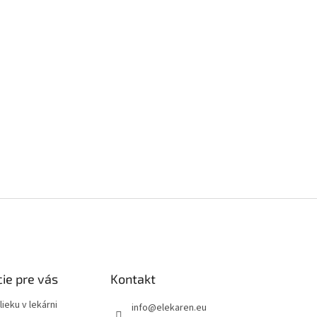
ie pre vás
Kontakt
ieku v lekárni
info
@
elekaren.eu