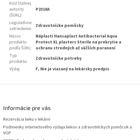
Kód štátnej
autority
P2318A
(ŠÚKL)
:
Legislatívne
Zdravotnícke pomôcky
zatriedenie
:
Názov
Náplasti Hansaplast Antibacterial Aqua
produktu
Protect XL plasters Sterile na prekrytie a
podľa ŠÚKL
:
ochranu stredných až väčších poranení
Typ
Zdravotnícke potreby
produktu
:
Výdaj
:
F, Nie je viazaný na lekársky predpis
Z
á
p
ä
Informácie pre vás
t
Rezervácia lieku v lekárni
i
Podmienky internetového výdaja liekov a zdravotníckych pomôcok a
e
VOP