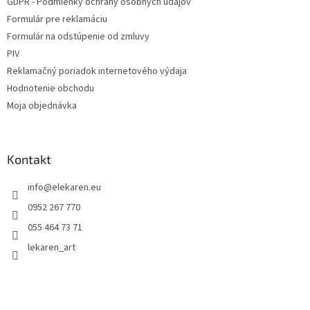
GDPR - Podmienky ochrany osobných údajov
Formulár pre reklamáciu
Formulár na odstúpenie od zmluvy
PIV
Reklamačný poriadok internetového výdaja
Hodnotenie obchodu
Moja objednávka
Kontakt
info
@
elekaren.eu
0952 267 770
055 464 73 71
lekaren_art