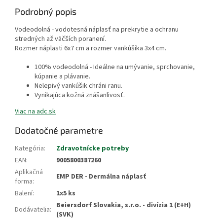
Podrobný popis
Vodeodolná - vodotesná náplasť na prekrytie a ochranu
stredných až väčších poranení.
Rozmer náplasti 6x7 cm a rozmer vankúšika 3x4 cm.
100% vodeodolná - Ideálne na umývanie, sprchovanie,
kúpanie a plávanie.
Nelepivý vankúšik chráni ranu.
Vynikajúca kožná znášanlivosť.
Viac na adc.sk
Dodatočné parametre
Kategória
:
Zdravotnícke potreby
EAN
:
9005800387260
Aplikačná
EMP DER - Dermálna náplasť
forma
:
Balení
:
1x5 ks
Beiersdorf Slovakia, s.r.o. - divízia 1 (E+H)
Dodávatelia
:
(SVK)