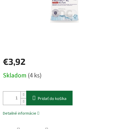
€3,92
Jednotková
Skladom
(4 ks)
cena:
Pridať do košíka
Detailné informácie