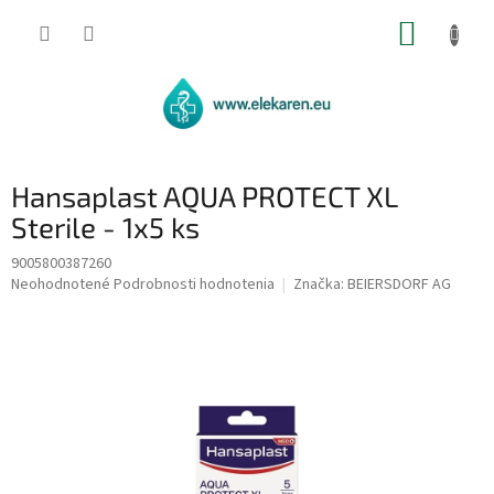
Prejsť
NÁKUP
na
obsah
KOŠÍK
Hansaplast AQUA PROTECT XL
Sterile - 1x5 ks
9005800387260
Priemerné
Neohodnotené
Podrobnosti hodnotenia
Značka:
BEIERSDORF AG
hodnotenie
produktu
je
0,0
z
5
hviezdičiek.