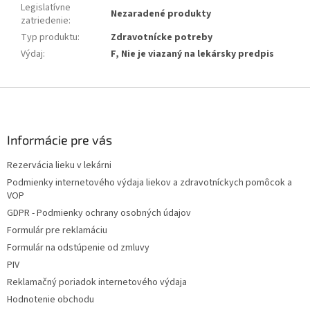
Legislatívne
Nezaradené produkty
zatriedenie
:
Typ produktu
:
Zdravotnícke potreby
Výdaj
:
F, Nie je viazaný na lekársky predpis
Z
á
p
ä
Informácie pre vás
t
Rezervácia lieku v lekárni
i
Podmienky internetového výdaja liekov a zdravotníckych pomôcok a
e
VOP
GDPR - Podmienky ochrany osobných údajov
Formulár pre reklamáciu
Formulár na odstúpenie od zmluvy
PIV
Reklamačný poriadok internetového výdaja
Hodnotenie obchodu