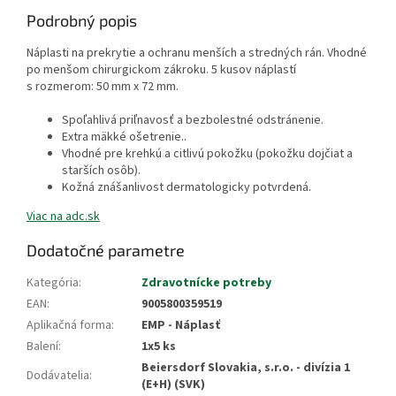
Podrobný popis
Náplasti na prekrytie a ochranu menších a stredných rán. Vhodné
po menšom chirurgickom zákroku. 5 kusov náplastí
s rozmerom: 50 mm x 72 mm.
Spoľahlivá priľnavosť a bezbolestné odstránenie.
Extra mäkké ošetrenie..
Vhodné pre krehkú a citlivú pokožku (pokožku dojčiat a
starších osôb).
Kožná znášanlivost dermatologicky potvrdená.
Viac na adc.sk
Dodatočné parametre
Kategória
:
Zdravotnícke potreby
EAN
:
9005800359519
Aplikačná forma
:
EMP - Náplasť
Balení
:
1x5 ks
Beiersdorf Slovakia, s.r.o. - divízia 1
Dodávatelia
:
(E+H) (SVK)