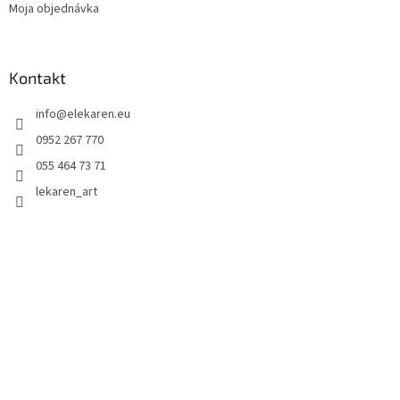
Moja objednávka
Kontakt
info
@
elekaren.eu
0952 267 770
055 464 73 71
lekaren_art