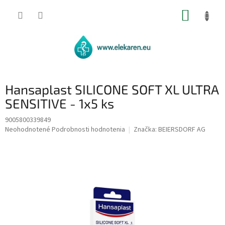
Prejsť
NÁKUP
na
obsah
KOŠÍK
Hansaplast SILICONE SOFT XL ULTRA
SENSITIVE - 1x5 ks
9005800339849
Priemerné
Neohodnotené
Podrobnosti hodnotenia
Značka:
BEIERSDORF AG
hodnotenie
produktu
je
0,0
z
5
hviezdičiek.