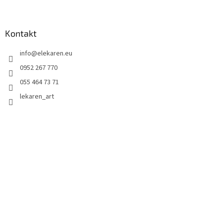
Kontakt
info
@
elekaren.eu
0952 267 770
055 464 73 71
lekaren_art