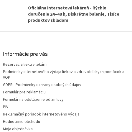
k
y
Oficiálna internetová lekáreň - Rýchle
v
doručenie 24–48 h, Diskrétne balenie, Tisíce
ý
produktov skladom
p
i
Z
s
u
á
p
ä
Informácie pre vás
t
Rezervácia lieku v lekárni
i
Podmienky internetového výdaja liekov a zdravotníckych pomôcok a
e
VOP
GDPR - Podmienky ochrany osobných údajov
Formulár pre reklamáciu
Formulár na odstúpenie od zmluvy
PIV
Reklamačný poriadok internetového výdaja
Hodnotenie obchodu
Moja objednávka