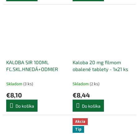
KALOBA SIR 100ML
Kaloba 20 mg filmom
FĽ.SKL.HNEDÁ+ODMER
obalené tablety - 1x21 ks
Skladom
(3 ks)
Skladom
(2 ks)
€8,10
€8,44
Do košíka
Do košíka
Akcia
Tip