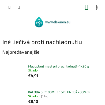
Prejsť
NÁKUP
na
obsah
KOŠÍK
Iné liečivá proti nachladnutiu
Najpredávanejšie
Mucoplant masť pri prechladnutí - 1x20 g
Skladom
€4,91
KALOBA SIR 100ML FĽ.SKL.HNEDÁ+ODMER
Skladom
(3 ks)
€8,10