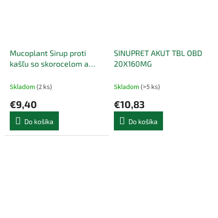
Mucoplant Sirup proti
SINUPRET AKUT TBL OBD
kašľu so skorocelom a
20X160MG
medom - 1x250 ml
Skladom
(2 ks)
Skladom
(>5 ks)
€9,40
€10,83
Do košíka
Do košíka