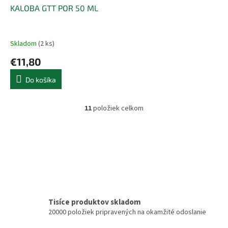
KALOBA GTT POR 50 ML
Skladom
(2 ks)
€11,80
Do košíka
11
položiek celkom
O
v
l
á
d
a
c
i
e
p
Tisíce produktov skladom
r
20000 položiek pripravených na okamžité odoslanie
v