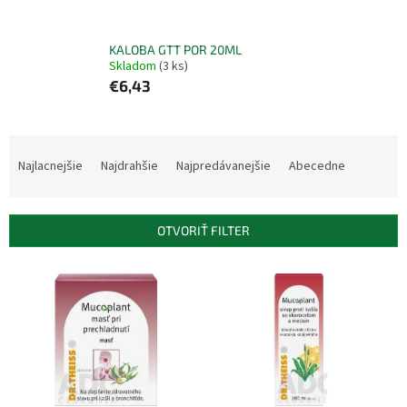
KALOBA GTT POR 20ML
Skladom
(3 ks)
€6,43
R
a
Najlacnejšie
Najdrahšie
Najpredávanejšie
Abecedne
d
e
n
OTVORIŤ FILTER
i
e
V
p
ý
r
p
o
i
d
s
u
p
k
r
t