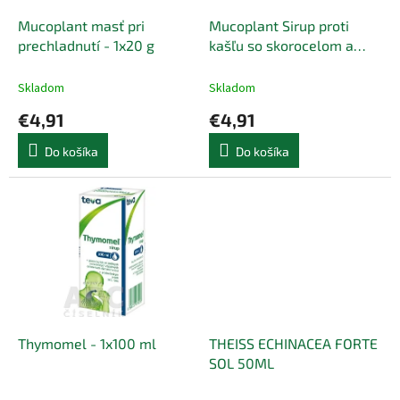
o
o
d
Mucoplant masť pri
Mucoplant Sirup proti
v
u
prechladnutí - 1x20 g
kašľu so skorocelom a
k
medom - 1x100 ml
t
Skladom
Skladom
o
€4,91
€4,91
v
Do košíka
Do košíka
Thymomel - 1x100 ml
THEISS ECHINACEA FORTE
SOL 50ML