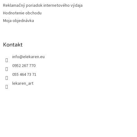
Reklamačný poriadok internetového výdaja
Hodnotenie obchodu
Moja objednávka
Kontakt
info
@
elekaren.eu
0952 267 770
055 464 73 71
lekaren_art