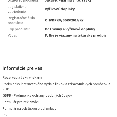
Držiteľ rozhodnutia
:
JutaVit Pharma s.r.o. (SVK)
Legislatívne
Výživové doplnky
zatriedenie
:
Registračné číslo
OHVBPKV/6069/2014/Kr
produktu
:
Typ produktu
:
Potraviny a výživové doplnky
Výdaj
:
F, Nie je viazaný na lekársky predpis
Z
á
p
ä
Informácie pre vás
t
Rezervácia lieku v lekárni
i
Podmienky internetového výdaja liekov a zdravotníckych pomôcok a
e
VOP
GDPR - Podmienky ochrany osobných údajov
Formulár pre reklamáciu
Formulár na odstúpenie od zmluvy
PIV