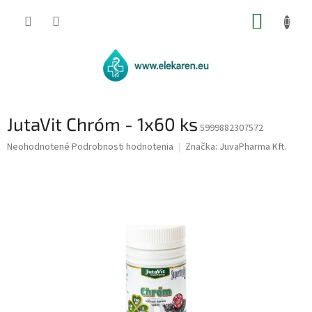
Prejsť
NÁKUP
na
obsah
KOŠÍK
JutaVit Chróm - 1x60 ks
5999882307572
Priemerné
Neohodnotené
Podrobnosti hodnotenia
Značka:
JuvaPharma Kft.
hodnotenie
produktu
je
0,0
z
5
hviezdičiek.