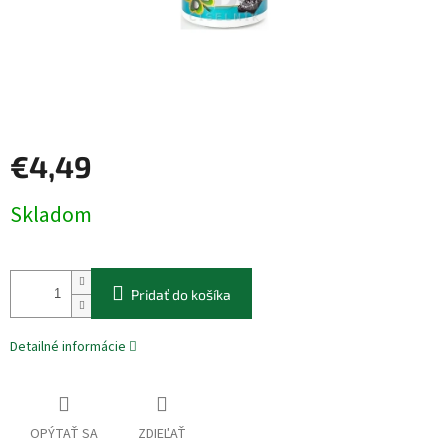
€4,49
Jednotková
Skladom
cena:
Pridať do košíka
Detailné informácie
OPÝTAŤ SA
ZDIEĽAŤ