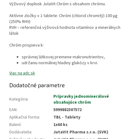
Výživový doplnok JutaVit Chróm s obsahom chrómu.
Aktívne zložky v 1 tablete: Chróm (chlorid chromitý) 100 μg
(250% RHV)
RVH – referenčná výživová hodnota vitamínov a minerálnych
látok
Chróm prispieva k:
správnej látkovej premene makronutrientov,
udržaniu normálnej hladiny glukózy v krvi.
Viac na adc.sk
Dodatočné parametre
Prípravky jednominerálové
Kategória
:
obsahujúce chróm
EAN
:
5999882307572
Aplikačná forma
:
TBL - Tablety
Balení
:
1x60 ks
Dodávatelia
:
JutaVit Pharma s.r.o. (SVK)