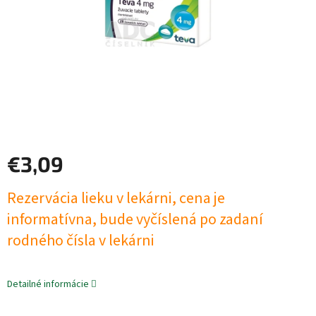
€3,09
Jednotková
Rezervácia lieku v lekárni, cena je
cena:
informatívna, bude vyčíslená po zadaní
rodného čísla v lekárni
Detailné informácie