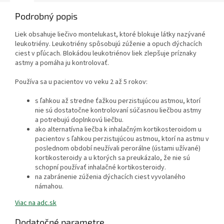
Podrobný popis
Liek obsahuje liečivo montelukast, ktoré blokuje látky nazývané
leukotriény. Leukotriény spôsobujú zúženie a opuch dýchacích
ciest v pľúcach. Blokádou leukotriénov liek zlepšuje príznaky
astmy a pomáha ju kontrolovať.
Používa sa u pacientov vo veku 2 až 5 rokov:
s ľahkou až stredne ťažkou perzistujúcou astmou, ktorí
nie sú dostatočne kontrolovaní súčasnou liečbou astmy
a potrebujú doplnkovú liečbu.
ako alternatívna liečba k inhalačným kortikosteroidom u
pacientov s ľahkou perzistujúcou astmou, ktorí na astmu v
poslednom období neužívali perorálne (ústami užívané)
kortikosteroidy a u ktorých sa preukázalo, že nie sú
schopní používať inhalačné kortikosteroidy.
na zabránenie zúženia dýchacích ciest vyvolaného
námahou.
Viac na adc.sk
Dodatočné parametre