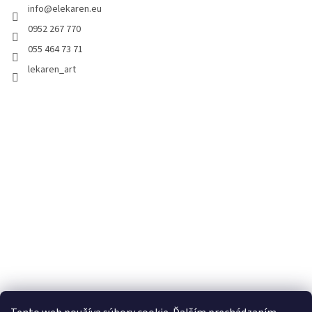
info
@
elekaren.eu
0952 267 770
055 464 73 71
lekaren_art
Dôležitá informácia : Ceny za všetky obväzy, plienky, náplaste,barle,