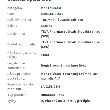
Kategória
:
Montelukast
EAN
:
8585034701519
Aplikačná forma
:
TBL MND - Žuvacia tableta
Balení
:
1x28 ks
TEVA Pharmaceuticals Slovakia s.r.o.
Dodávatelia
:
(SVK)
TEVA Pharmaceuticals Slovakia s.r.o.
Držiteľ rozhodnutia
:
(SVK)
Kód štátnej autority
51861
(ŠÚKL)
:
Legislatívne
Registrované humánne lieky
zatriedenie
:
Názov produktu
Montelukast Teva 4 mg tbl mnd 28x4
podľa ŠÚKL
:
mg (blis.Al/Al)
Registračné číslo
14/0151/08-S
produktu
:
Typ produktu
:
Humánne lieky
Výdaj
:
R, Viazaný na lekársky predpis