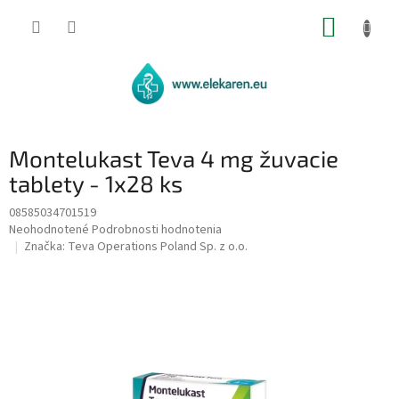
Prejsť
NÁKUP
na
obsah
KOŠÍK
Montelukast Teva 4 mg žuvacie
tablety - 1x28 ks
08585034701519
Priemerné
Neohodnotené
Podrobnosti hodnotenia
hodnotenie
Značka:
Teva Operations Poland Sp. z o.o.
produktu
je
0,0
z
5
hviezdičiek.