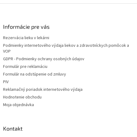
Z
á
p
ä
Informácie pre vás
t
Rezervácia lieku v lekárni
i
Podmienky internetového výdaja liekov a zdravotníckych pomôcok a
e
VOP
GDPR - Podmienky ochrany osobných údajov
Formulár pre reklamáciu
Formulár na odstúpenie od zmluvy
PIV
Reklamačný poriadok internetového výdaja
Hodnotenie obchodu
Moja objednávka
Kontakt